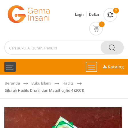
0
Login
Daftar
0
Katalog
Beranda
Buku Islami
Hadits
Silsilah Hadits Dha`if dan Maudhu Jilid 4 (2001)