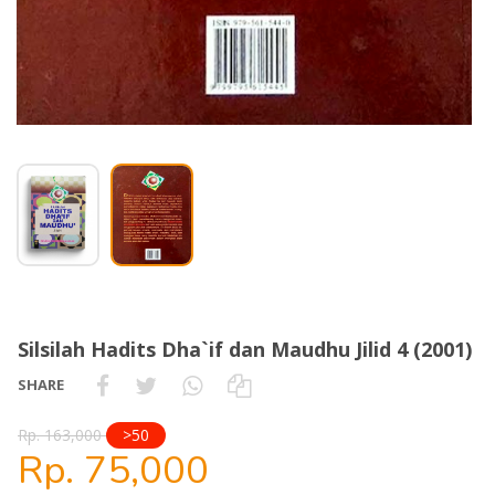
Silsilah Hadits Dha`if dan Maudhu Jilid 4 (2001)
SHARE
Rp. 163,000
>50
Rp. 75,000