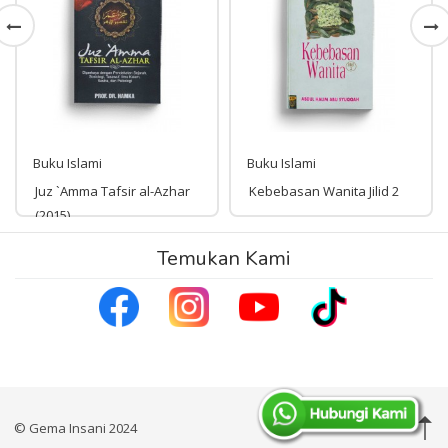
Buku Islami
Buku Islami
Juz `Amma Tafsir al-Azhar
Kebebasan Wanita Jilid 2
(2015)
Rp 186,000
Temukan Kami
Rp 118,000
186,000
118,000
© Gema Insani 2024