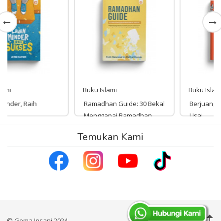
Buku Islami
Buku Islami
Ramadhan Guide: 30 Bekal
Berjuanglah, Masalah Pasti
Menggapai Ramadhan
Usai
Terbaik
Temukan Kami
Rp 189,000
189,000
Rp 98,000
98,000
© Gema Insani 2024