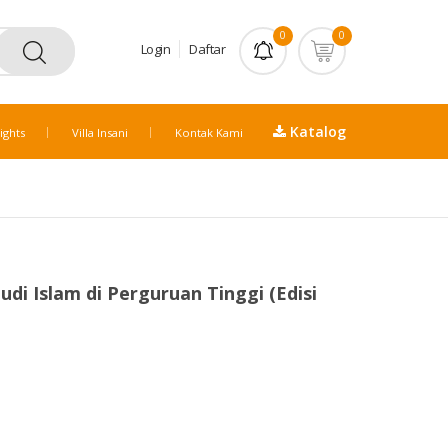
0
0
Login
Daftar
Katalog
ights
Villa Insani
Kontak Kami
di Islam di Perguruan Tinggi (Edisi