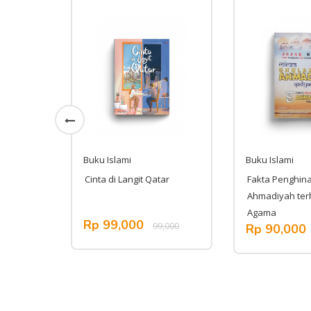
Buku Islami
Buku Islami
Seputar
Cinta di Langit Qatar
Fakta Penghin
Ahmadiyah te
Agama
Rp 99,000
,000
99,000
Rp 90,000