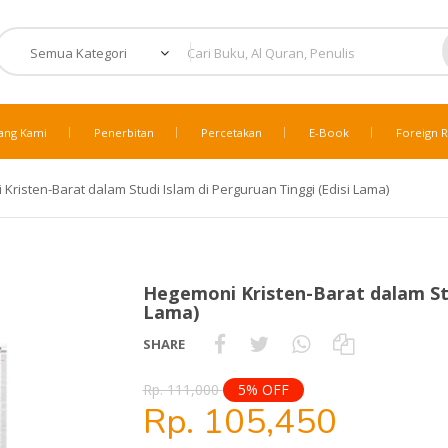
ang Kami
Penerbitan
Percetakan
E-Book
Foreign R
Kristen-Barat dalam Studi Islam di Perguruan Tinggi (Edisi Lama)
Hegemoni Kristen-Barat dalam Stu
Lama)
SHARE
Rp. 111,000
5% OFF
Rp. 105,450