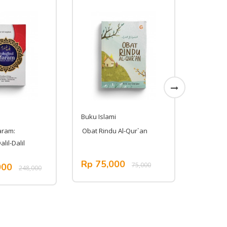
Buku Islami
Buku Isl
aram:
Obat Rindu Al-Qur`an
Allah M
lil-Dalil
Rp 75,000
Rp 35
75,000
000
248,000