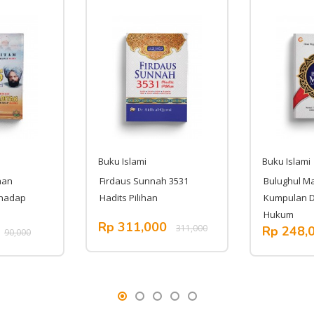
Buku Islami
Buku Islami
aan
Firdaus Sunnah 3531
Bulughul M
rhadap
Hadits Pilihan
Kumpulan Da
Hukum
Rp 311,000
311,000
Rp 248,
90,000