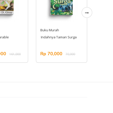
Buku Murah
Buku Mu
urable
Indahnya Taman Surga
Kebening
Renung
000
Rp 70,000
Rp 80
161,000
70,000