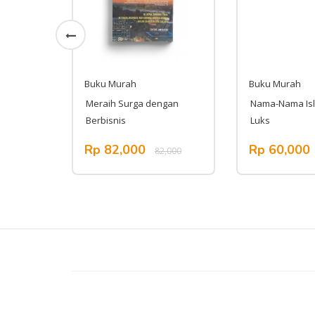
Buku Murah
Buku Murah
ayang
Meraih Surga dengan
Nama-Nama Isl
Berbisnis
Luks
Rp 82,000
Rp 60,000
,000
82,000