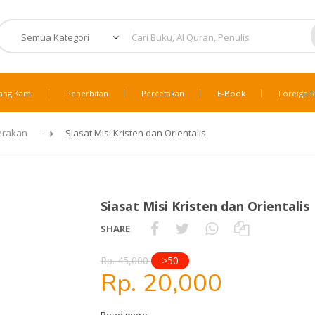
ang Kami
Penerbitan
Percetakan
E-Book
Foreign R
erakan
Siasat Misi Kristen dan Orientalis
Siasat Misi Kristen dan Orientalis
SHARE
Rp. 45,000
>50
Rp. 20,000
Read more