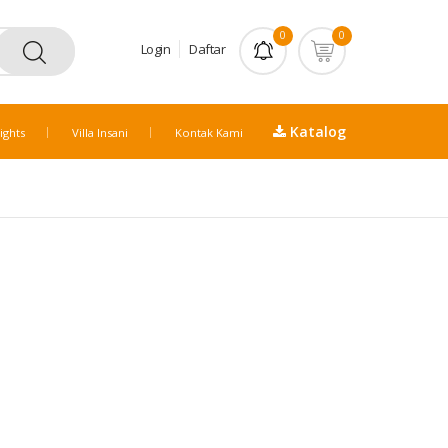
0
0
Login
Daftar
Katalog
ights
Villa Insani
Kontak Kami