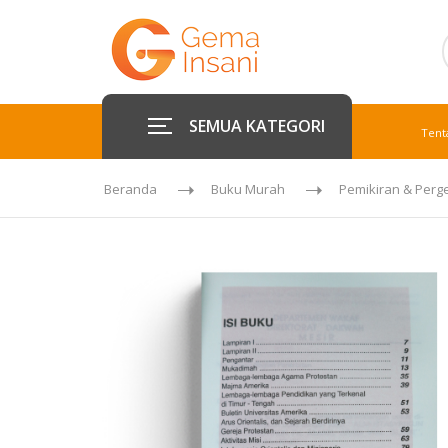
SEMUA KATEGORI
Tent
Beranda
Buku Murah
Pemikiran & Perg