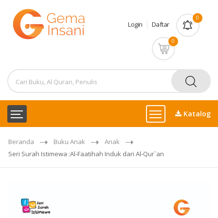
0
Login
Daftar
0
Katalog
Beranda
Buku Anak
Anak
Seri Surah Istimewa :Al-Faatihah Induk dari Al-Qur`an