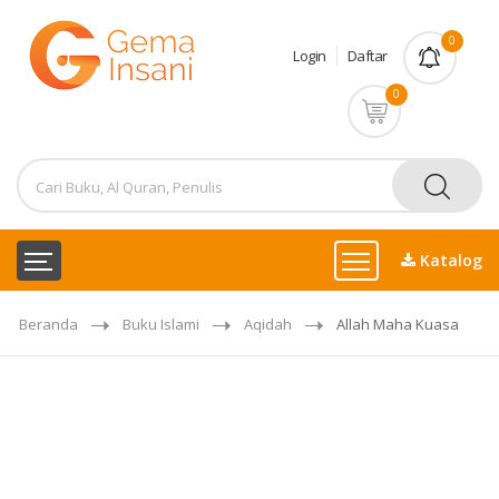
0
Login
Daftar
0
Katalog
Beranda
Buku Islami
Aqidah
Allah Maha Kuasa