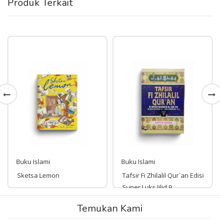
Produk Terkait
Buku Islami
Buku Islami
Sketsa Lemon
Tafsir Fi Zhilalil Qur`an Edisi
Super Luks Jilid 9
Rp 99,000
Temukan Kami
Rp 193,000
99,000
193,000