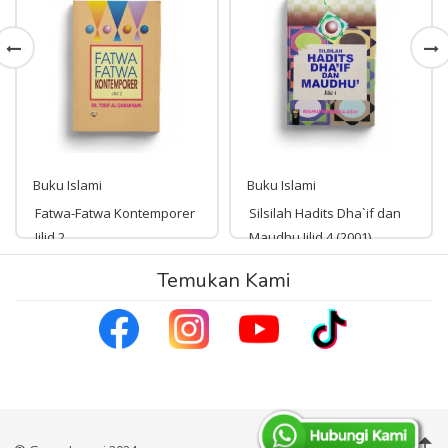
Buku Islami
Buku Islami
Fatwa-Fatwa Kontemporer
Silsilah Hadits Dha`if dan
Jilid 2
Maudhu Jilid 4 (2001)
Rp 268,000
Temukan Kami
Rp 163,000
268,000
163,000