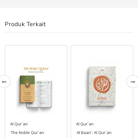
Produk Terkait
Al Qur`an
Al Qur`an
The Noble Qur`an
Al Baari`: Al Qur`an