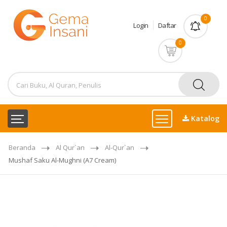
0
Login
Daftar
0
Katalog
Beranda
Al Qur`an
Al-Qur`an
Mushaf Saku Al-Mughni (A7 Cream)