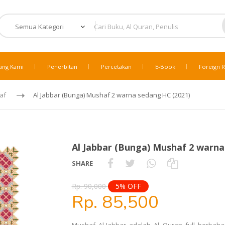
ang Kami
Penerbitan
Percetakan
E-Book
Foreign R
af
Al Jabbar (Bunga) Mushaf 2 warna sedang HC (2021)
Al Jabbar (Bunga) Mushaf 2 warna
SHARE
Rp. 90,000
5% OFF
Rp. 85,500
Mushaf Al-Jabbar adalah Al Quran full berbaha