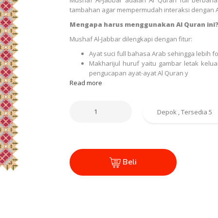
tambahan agar mempermudah interaksi dengan A
Mengapa harus menggunakan Al Quran ini
Mushaf Al-Jabbar dilengkapi dengan fitur:
Ayat suci full bahasa Arab sehingga lebih 
Makharijul huruf yaitu gambar letak kel
pengucapan ayat-ayat Al Quran y
Read more
Beli