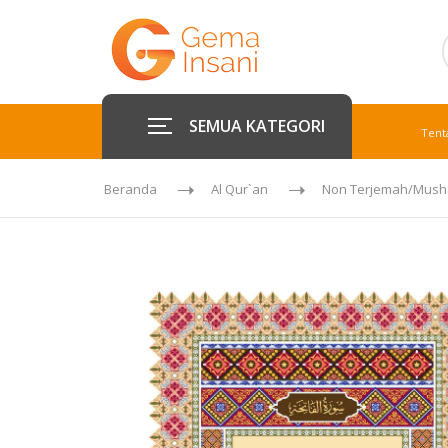
SEMUA KATEGORI
Tent
Beranda
Al Qur`an
Non Terjemah/Mush