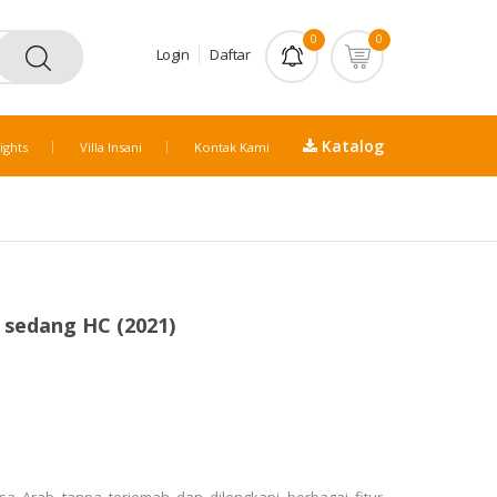
0
0
Login
Daftar
Katalog
ights
Villa Insani
Kontak Kami
 sedang HC (2021)
sa Arab tanpa terjemah dan dilengkapi berbagai fitur