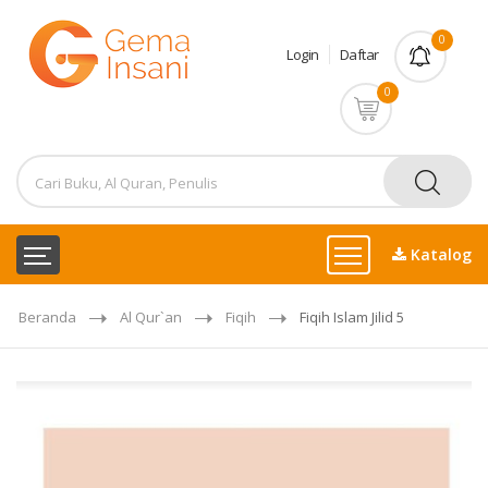
0
Login
Daftar
0
Katalog
Beranda
Al Qur`an
Fiqih
Fiqih Islam Jilid 5