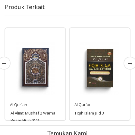
Produk Terkait
Al Qur`an
Al Qur`an
Al Aliim: Mushaf 2 Warna
Fiqih Islam Jilid 3
Besar HC (2011)
Rp 180,000
Temukan Kami
Rp 295,000
180,000
295,000