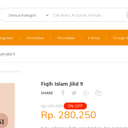
ang Kami
Penerbitan
Percetakan
E-Book
Foreign R
lam Jilid 9
Fiqih Islam Jilid 9
SHARE
Rp. 295,000
5% OFF
Rp. 280,250
Buku referensi fiqih yang lengkap dan komprehe