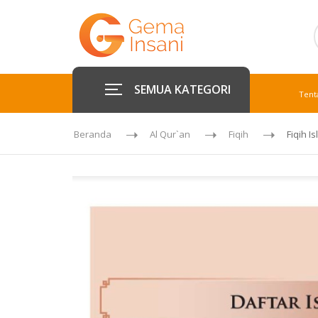
SEMUA KATEGORI
Tent
Beranda
Al Qur`an
Fiqih
Fiqih Is