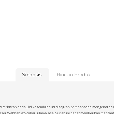
Sinopsis
Rincian Produk
ami terbitkan pada jilid kesembilan ini disajikan pembahasan mengenai sel
rofesor Wahbah az-Zuhaili ulama asal Suriah ini dapat memberikan manf