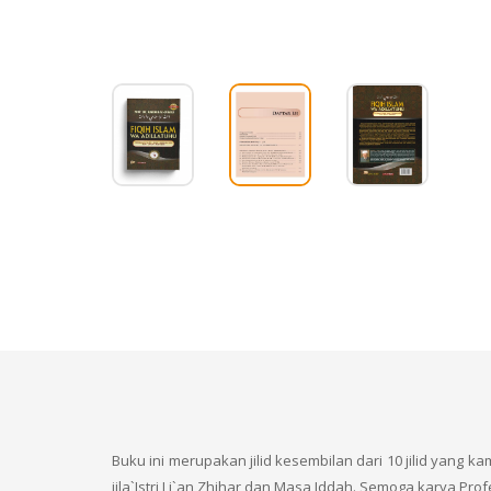
Buku ini merupakan jilid kesembilan dari 10 jilid yang k
iila`Istri Li`an Zhihar dan Masa Iddah. Semoga karya P