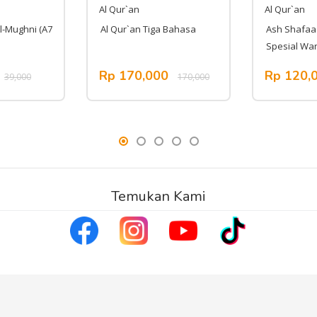
Al Qur`an
Al Qur`an
l-Mughni (A7
Al Qur`an Tiga Bahasa
Ash Shafaa
Spesial Wan
Rp 170,000
Rp 120,
39,000
170,000
Temukan Kami