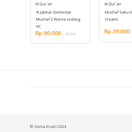
Al Qur`an
Al Qur`an
 4
Al Jabbar (Semesta)
Mushaf Saku A
Mushaf 2 Warna sedang
Cream)
HC
Rp 39,000
375,000
Rp 90,000
90,000
© Gema Insani 2024