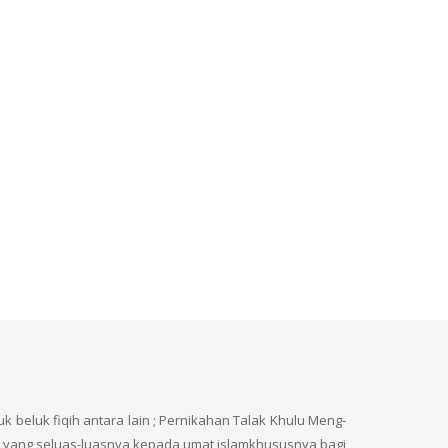
uk beluk fiqih antara lain ; Pernikahan Talak Khulu Meng-
aat yang seluas-luasnya kepada umat islamkhususnya bagi