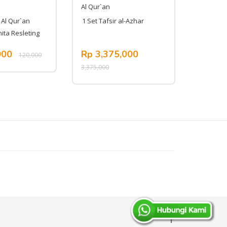
Al Qur`an
Al Qur`a
 Al Qur`an
1 Set Tafsir al-Azhar
Tafsir al
ita Resleting
000
Rp 3,375,000
Rp 37
120,000
3,375,000