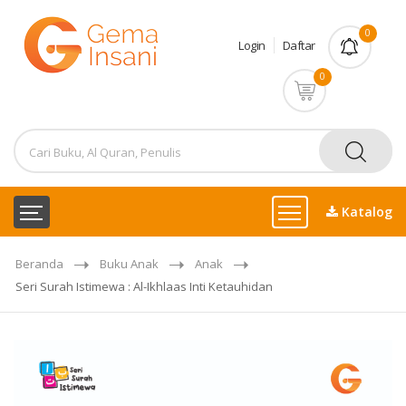
0
Login
Daftar
0
Katalog
Beranda
Buku Anak
Anak
Seri Surah Istimewa : Al-Ikhlaas Inti Ketauhidan