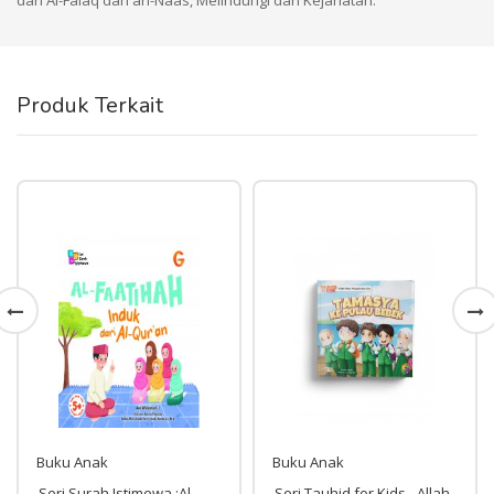
dan Al-Falaq dan an-Naas, Melindungi dari Kejahatan.
Produk Terkait
Buku Anak
Buku Anak
Seri Surah Istimewa :Al-
Seri Tauhid for Kids - Allah