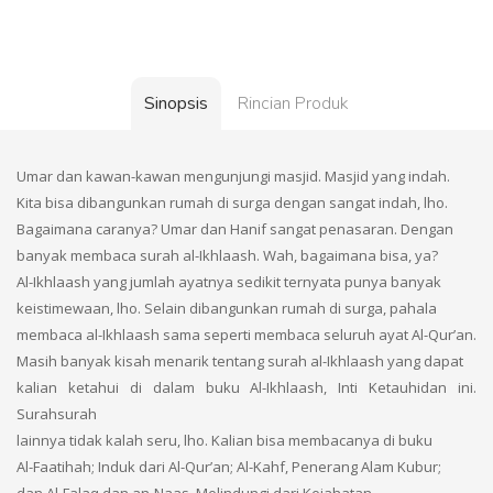
Sinopsis
Rincian Produk
Umar dan kawan-kawan mengunjungi masjid. Masjid yang indah.
Kita bisa dibangunkan rumah di surga dengan sangat indah, lho.
Bagaimana caranya? Umar dan Hanif sangat penasaran. Dengan
banyak membaca surah al-Ikhlaash. Wah, bagaimana bisa, ya?
Al-Ikhlaash yang jumlah ayatnya sedikit ternyata punya banyak
keistimewaan, lho. Selain dibangunkan rumah di surga, pahala
membaca al-Ikhlaash sama seperti membaca seluruh ayat Al-Qur’an.
Masih banyak kisah menarik tentang surah al-Ikhlaash yang dapat
kalian ketahui di dalam buku Al-Ikhlaash, Inti Ketauhidan ini.
Surahsurah
lainnya tidak kalah seru, lho. Kalian bisa membacanya di buku
Al-Faatihah; Induk dari Al-Qur’an; Al-Kahf, Penerang Alam Kubur;