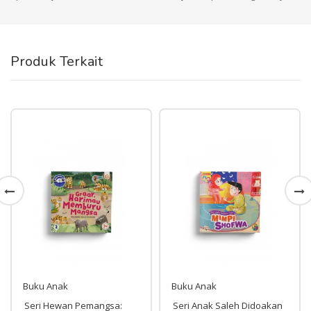
Produk Terkait
Buku Anak
Buku Anak
:
Seri Anak Saleh Didoakan
SBMM 06 : Allah