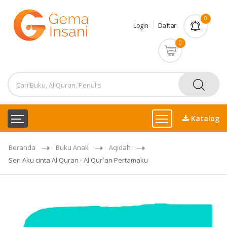
0
Login
Daftar
0
Katalog
Beranda
Buku Anak
Aqidah
Seri Aku cinta Al Quran - Al Qur`an Pertamaku