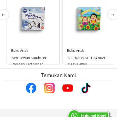
Buku Anak
Buku Anak
Seri Hewan Kutub: Brr!
SERI KALIMAT THAYYIBAH -
Penguin Kedinginan
Masya Allah
Rp 45,000
Temukan Kami
Rp 53,000
45,000
53,000