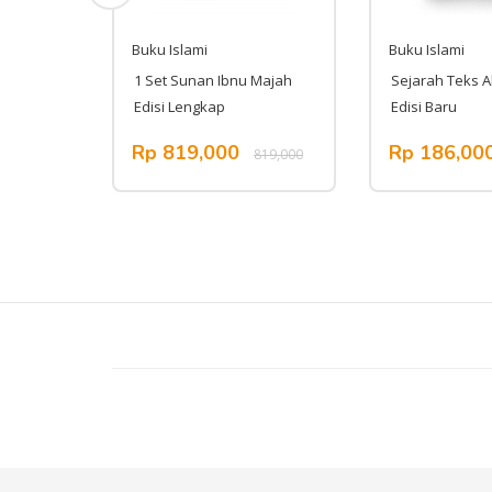
Buku Islami
Buku Islami
1 Set Sunan Ibnu Majah
Sejarah Teks A
Edisi Lengkap
Edisi Baru
Rp 819,000
Rp 186,00
,000
819,000