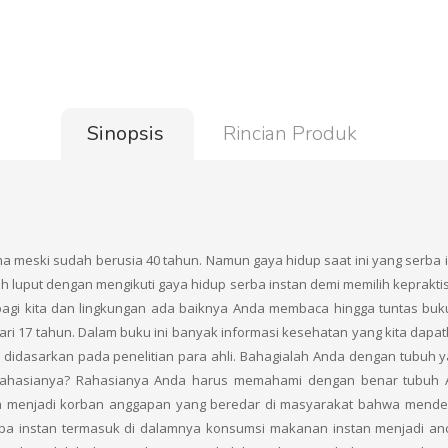
Sinopsis
Rincian Produk
ma meski sudah berusia 40 tahun. Namun gaya hidup saat ini yang serba 
h luput dengan mengikuti gaya hidup serba instan demi memilih kepraktisan
agi kita dan lingkungan ada baiknya Anda membaca hingga tuntas buku i
ari 17 tahun. Dalam buku ini banyak informasi kesehatan yang kita dapat
 didasarkan pada penelitian para ahli. Bahagialah Anda dengan tubuh ya
rahasianya? Rahasianya Anda harus memahami dengan benar tubuh A
 menjadi korban anggapan yang beredar di masyarakat bahwa menderit
ba instan termasuk di dalamnya konsumsi makanan instan menjadi an