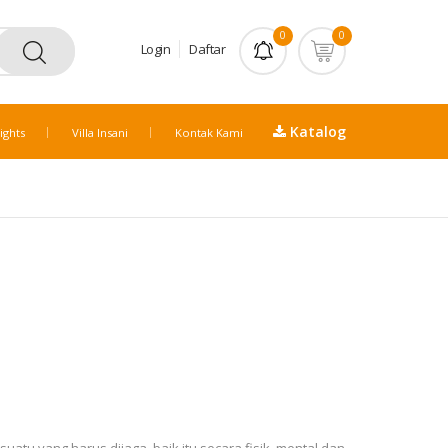
0
0
Login
Daftar
Katalog
ights
Villa Insani
Kontak Kami
atu yang harus dijaga, baik itu secara fisik, mental dan