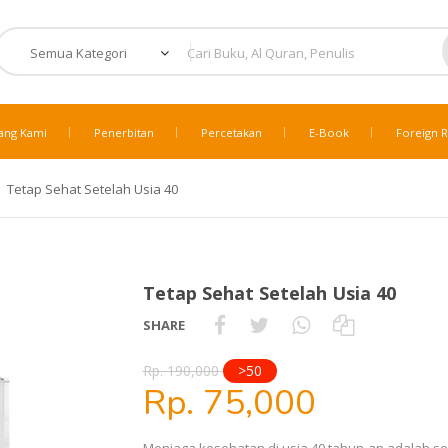
ang Kami
Penerbitan
Percetakan
E-Book
Foreign R
Tetap Sehat Setelah Usia 40
Tetap Sehat Setelah Usia 40
SHARE
Rp. 190,000
>50
Rp. 75,000
Menjaga kesehatan di usia 40 tahun-an adalah sesu