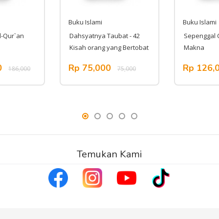
Buku Islami
Buku Islami
l-Qur`an
Dahsyatnya Taubat - 42
Sepenggal C
Kisah orang yang Bertobat
Makna
0
Rp 75,000
Rp 126,
186,000
75,000
Temukan Kami