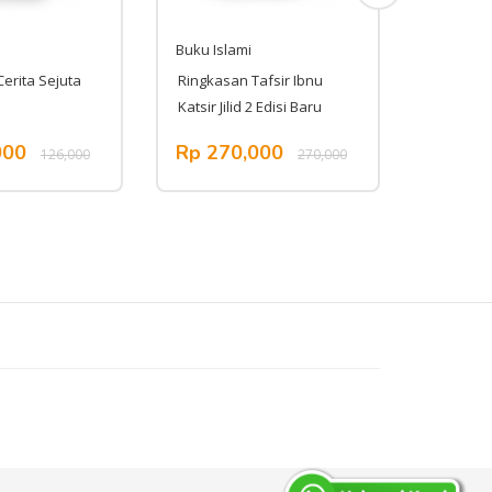
Buku Islami
Buku Isl
erita Sejuta
Ringkasan Tafsir Ibnu
Tafsir Fi
Katsir Jilid 2 Edisi Baru
Super Luk
000
Rp 270,000
Rp 19
126,000
270,000