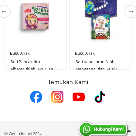
Buku Anak
Buku Anak
Seri Pancaindra -
Seri Kebesaran Allah:
Alhamdulillah, Aku Bisa
Mengapa Bulan Selalu
Merasa
Mengikutiku?
Temukan Kami
Rp 45,000
Rp 35,000
45,000
35,000
© Gema Insani 2024