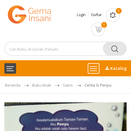
0
Login
Daftar
0
Katalog
Beranda
Buku Anak
Sains
Cerita Si Penyu