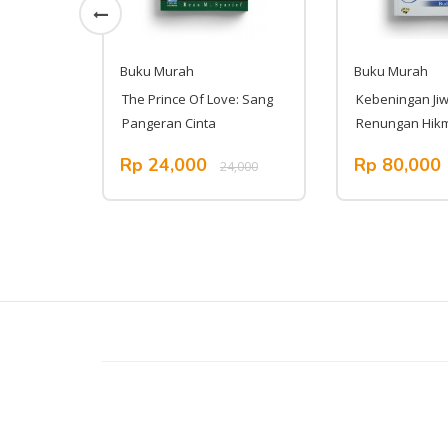
Buku Murah
Buku Murah
kai
The Prince Of Love: Sang
Kebeningan Jiw
nci Allah
Pangeran Cinta
Renungan Hik
Rp 24,000
Rp 80,000
,000
24,000