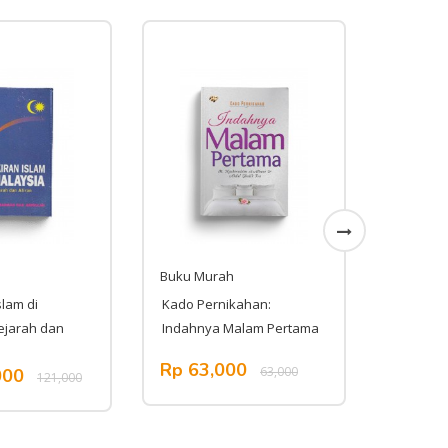
Buku Murah
Buku Mu
slam di
Kado Pernikahan:
Dialog 
ejarah dan
Indahnya Malam Pertama
Nabi
Rp 63,000
Rp 23
63,000
000
121,000