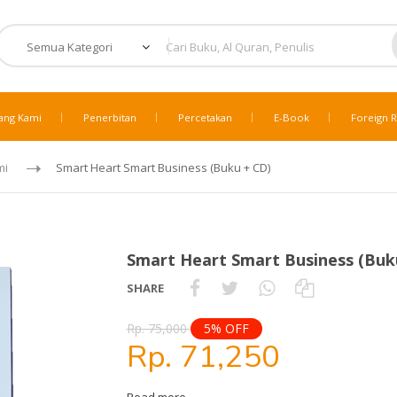
ang Kami
Penerbitan
Percetakan
E-Book
Foreign R
mi
Smart Heart Smart Business (Buku + CD)
Smart Heart Smart Business (Buk
SHARE
Rp. 75,000
5% OFF
Rp. 71,250
Read more