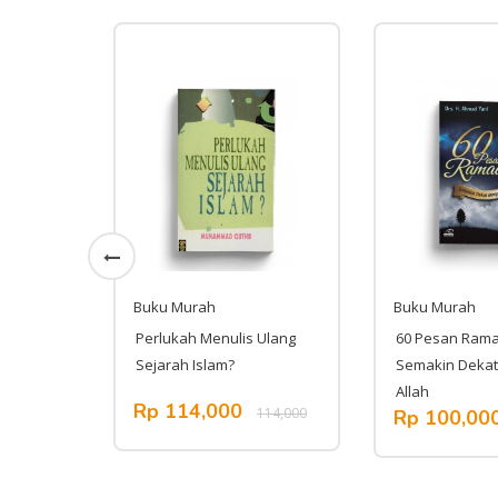
Buku Murah
Buku Murah
halihin
Perlukah Menulis Ulang
60 Pesan Ram
Sejarah Islam?
Semakin Deka
Allah
Rp 114,000
266,000
114,000
Rp 100,00