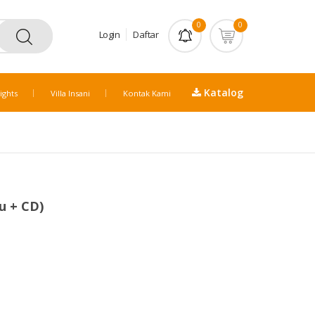
0
0
Login
Daftar
Katalog
ights
Villa Insani
Kontak Kami
u + CD)