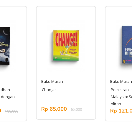
Buku Murah
Buku Murah
adhan
Change!
Pemikiran I
t dengan
Malaysia: S
Aliran
Rp 65,000
65,000
0
Rp 121,
100,000