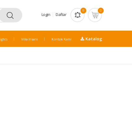
0
0
Login
Daftar
Katalog
ights
Villa Insani
Kontak Kami