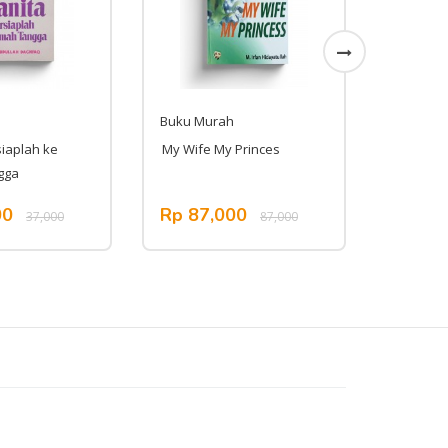
Buku Murah
Buku Mu
iaplah ke
My Wife My Princes
Berkah 
gga
00
Rp 87,000
Rp 52
37,000
87,000