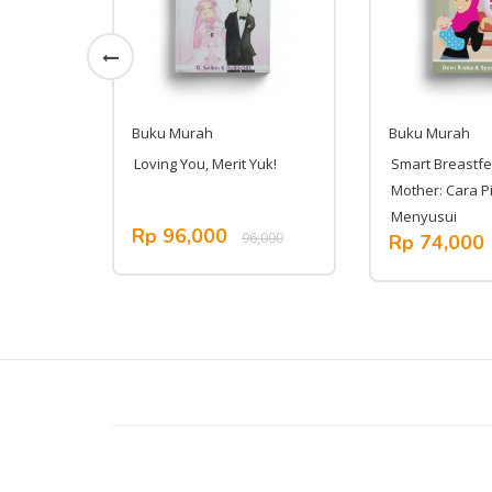
Buku Murah
Buku Murah
sh
Loving You, Merit Yuk!
Smart Breastf
Mother: Cara Pi
Menyusui
Rp 96,000
100,000
96,000
Rp 74,000