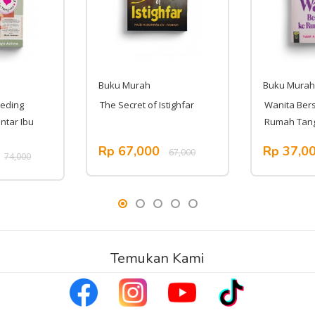
Buku Murah
Buku Murah
eeding
The Secret of Istighfar
Wanita Bers
ntar Ibu
Rumah Tan
Rp 67,000
Rp 37,0
67,000
74,000
Temukan Kami