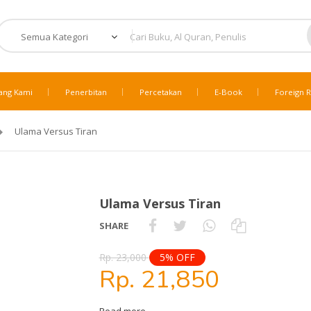
ang Kami
Penerbitan
Percetakan
E-Book
Foreign R
Ulama Versus Tiran
Ulama Versus Tiran
SHARE
Rp. 23,000
5% OFF
Rp. 21,850
Read more