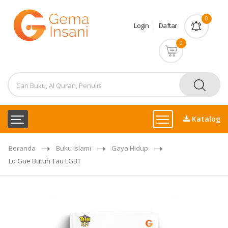
0
Login
Daftar
0
Katalog
Beranda
Buku Islami
Gaya Hidup
Lo Gue Butuh Tau LGBT