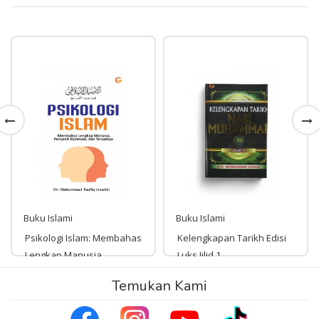
Buku Islami
Buku Islami
Psikologi Islam: Membahas
Kelengkapan Tarikh Edisi
Lengkap Manusia,
Luks Jilid 1
Penyakit Kejiwaan, dan
Temukan Kami
Rp 204,000
204,000
Terapinya.
Rp 220,000
220,000