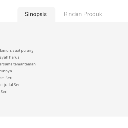
Sinopsis
Rincian Produk
Namun, saat pulang
Aisyah harus
a bersama temanteman
urunnya
lam Seri
di judul Seri
 Seri