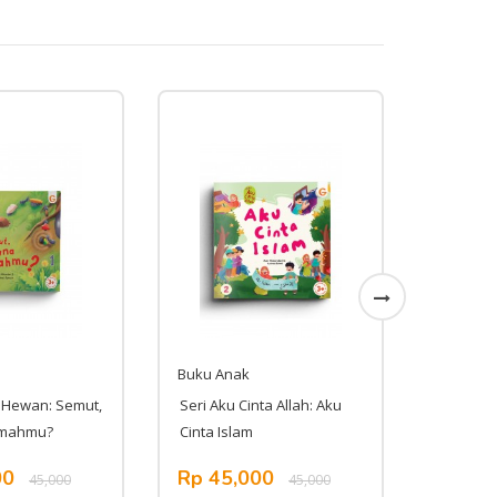
Buku Anak
Buku An
 Hewan: Semut,
Seri Aku Cinta Allah: Aku
Seri He
umahmu?
Cinta Islam
Drap, Ku
00
Rp 45,000
Rp 45
45,000
45,000