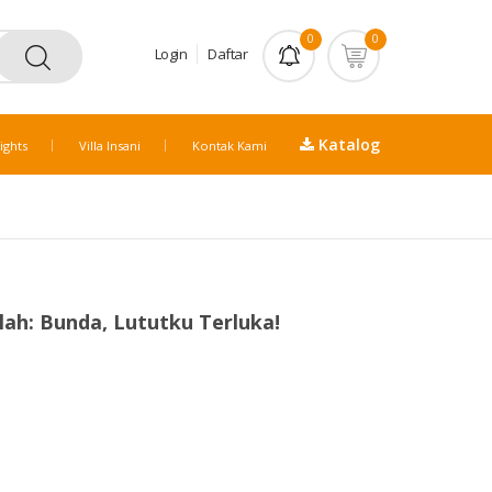
0
0
Login
Daftar
Katalog
ights
Villa Insani
Kontak Kami
lah: Bunda, Lututku Terluka!