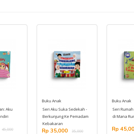
Buku Anak
Buku Anak
an: Aku
Seri Aku Suka Sedekah -
Seri Rumah
ndiri
Berkunjung Ke Pemadam
di Mana R
Kebakaran
Rp 45,0
45,000
Rp 35,000
35,000