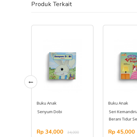
Produk Terkait
Buku Anak
Buku Anak
- Pulang
Senyum Dobi
Seri Kemandiri
Berani Tidur Se
Rp 34,000
Rp 45,000
105,000
34,000