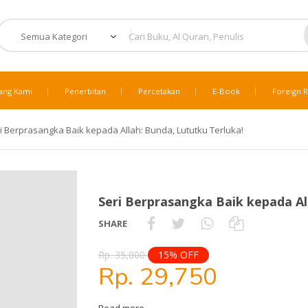
ang Kami
Penerbitan
Percetakan
E-Book
Foreign R
i Berprasangka Baik kepada Allah: Bunda, Lututku Terluka!
Seri Berprasangka Baik kepada Al
SHARE
Rp. 35,000
15% OFF
Rp. 29,750
Read more