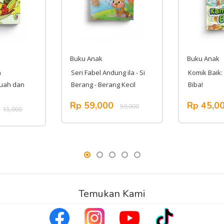
Buku Anak
Buku Anak
h
Seri Fabel Andung ila - Si
Komik Baik:
uah dan
Berang - Berang Kecil
Biba!
Rp 59,000
Rp 45,0
59,000
15,000
Temukan Kami