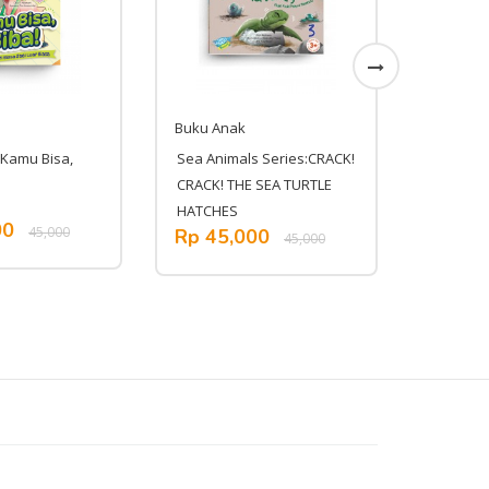
Buku Anak
Buku An
 Kamu Bisa,
Sea Animals Series:CRACK!
Seri Simb
CRACK! THE SEA TURTLE
HATCHES
00
Rp 11
45,000
Rp 45,000
45,000