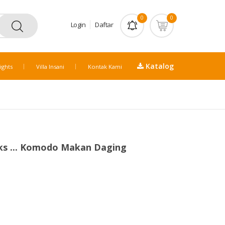
0
0
Login
Daftar
Katalog
ights
Villa Insani
Kontak Kami
ks ... Komodo Makan Daging