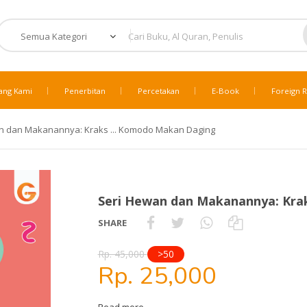
ang Kami
Penerbitan
Percetakan
E-Book
Foreign R
n dan Makanannya: Kraks ... Komodo Makan Daging
Seri Hewan dan Makanannya: Kra
SHARE
Rp. 45,000
>50
Rp. 25,000
Read more