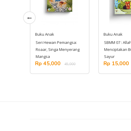
Buku Anak
Buku Anak
lid 4 :
Seri Hewan Pemangsa:
SBMM 07 : Alla
an
Roaar, Singa Menyerang
Menciptakan B
Mangsa
Sayur
,000
Rp 45,000
Rp 15,000
45,000