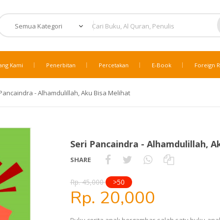
ang Kami
Penerbitan
Percetakan
E-Book
Foreign R
 Pancaindra - Alhamdulillah, Aku Bisa Melihat
Seri Pancaindra - Alhamdulillah, A
SHARE
Rp. 45,000
>50
Rp. 20,000
Buku cerita anak bergambar salah satu buku ana