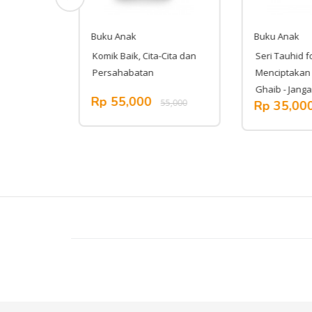
Buku Anak
Buku Anak
s -
Komik Baik, Cita-Cita dan
Seri Tauhid for 
 Pihak
Persahabatan
Menciptakan M
Ghaib - Jangan
Rp 55,000
55,000
Rp 35,000
,000