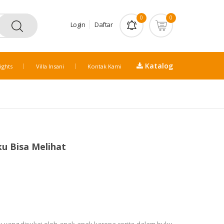
0
0
Login
Daftar
Katalog
ights
Villa Insani
Kontak Kami
ku Bisa Melihat
k yang disukai oleh anak-anak karena cerita dalam buku