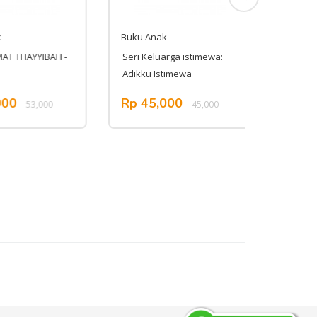
Buku Anak
Buku An
T THAYYIBAH -
Seri Keluarga istimewa:
Komik Ba
Adikku Istimewa
Mala!
00
Rp 45,000
Rp 45
53,000
45,000