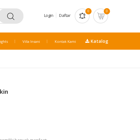
0
0
Login
Daftar
Katalog
ights
Villa Insani
Kontak Kami
kin
memiliki banyak manfaat: