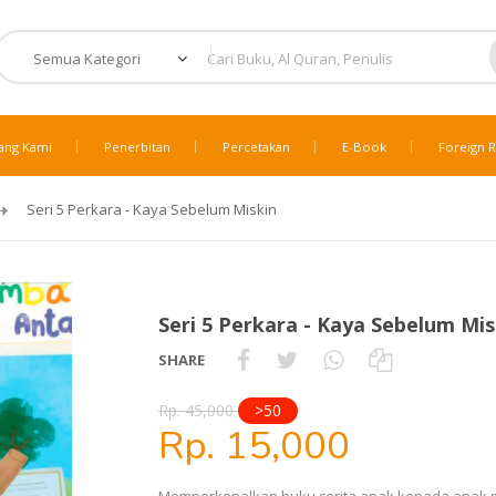
ang Kami
Penerbitan
Percetakan
E-Book
Foreign R
Seri 5 Perkara - Kaya Sebelum Miskin
Seri 5 Perkara - Kaya Sebelum Mis
SHARE
Rp. 45,000
>50
Rp. 15,000
Memperkenalkan buku cerita anak kepada anak 